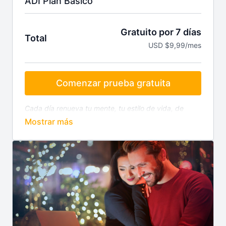
ADI Plan Básico
Gratuito por 7 días
Total
USD $9,99/mes
Comenzar prueba gratuita
Cada día renueva tu mente, tu estilo de vida, de
trabajo y de dar resultados. Sin importar la hora ni el
lugar, excelente inversión.
¡Alcance Digital
Innovation encendiendo propósitos, impulsando
sueños!
.
Tu suscripción incluye:
App "Alcance Digital Innovation" para iOS y
Android
Cursos y Capacitación con nuestros
Colaboradores expertos en tecnología,