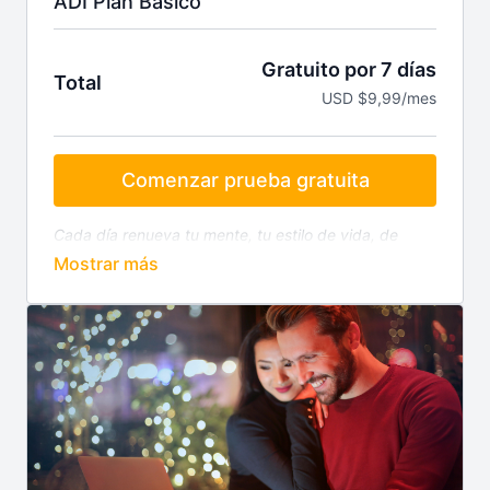
ADI Plan Básico
Gratuito por 7 días
Total
USD $9,99/mes
Comenzar prueba gratuita
Cada día renueva tu mente, tu estilo de vida, de
trabajo y de dar resultados. Sin importar la hora ni el
lugar, excelente inversión.
¡Alcance Digital
Innovation encendiendo propósitos, impulsando
sueños!
.
Tu suscripción incluye:
App "Alcance Digital Innovation" para iOS y
Android
Cursos y Capacitación con nuestros
Colaboradores expertos en tecnología,