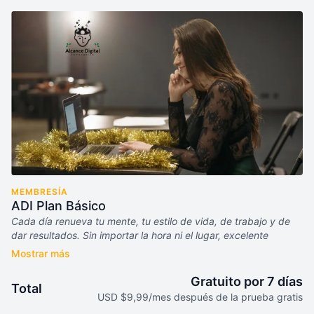
MEMBRESÍA
ADI Plan Básico
Cada día renueva tu mente, tu estilo de vida, de trabajo y de
dar resultados. Sin importar la hora ni el lugar, excelente
inversión.
¡Alcance Digital Innovation encendiendo
propósitos, impulsando sueños!
.
Gratuito por 7 días
Total
Tu suscripción incluye:
USD $9,99/mes después de la prueba gratis