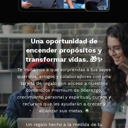
Una oportunidad de
encender propósitos y
transformar vidas. 🎁✨
Te invitamos a que sorprendas a tus seres
queridos, amigos y colaboradores con una
tarjeta de regalo con acceso a nuestros
contenidos Premium de liderazgo,
crecimiento personal y espiritual, cursos y
recursos que les ayudarán a crecer y
alcanzar sus metas. 🌟
Un regalo hecho a la medida de tu