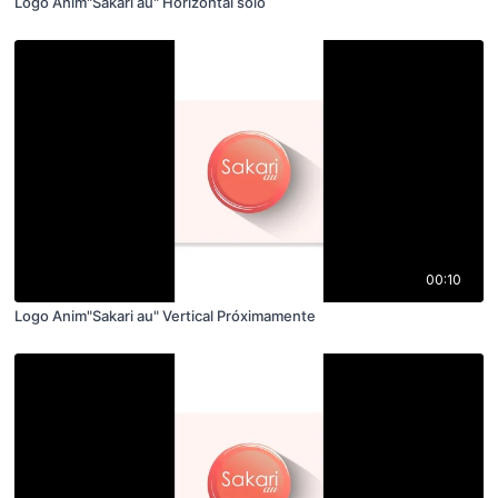
Logo Anim"Sakari au" Horizontal solo
00:10
Logo Anim"Sakari au" Vertical Próximamente