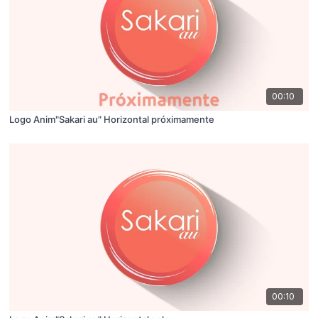
00:10
Logo Anim"Sakari au" Horizontal próximamente
00:10