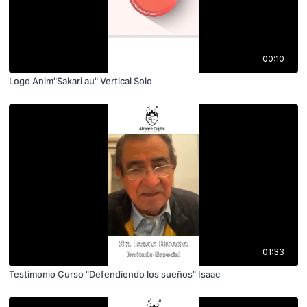
00:10
Logo Anim"Sakari au" Vertical Solo
01:33
Testimonio Curso "Defendiendo los sueños" Isaac