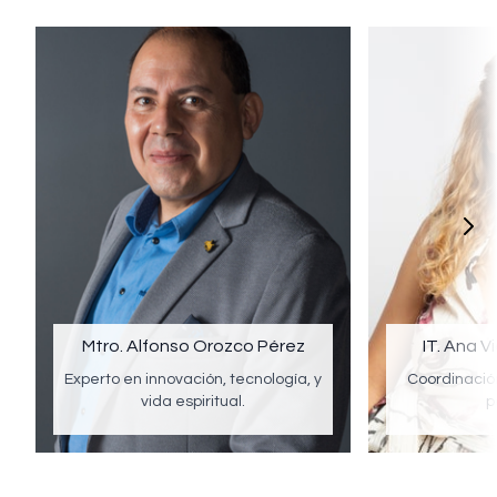
Mtro. Alfonso Orozco Pérez
IT. Ana V
Experto en innovación, tecnología, y
Coordinació
vida espiritual.
p