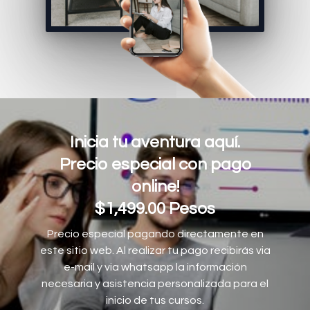
Inicia tu aventura aquí.
Precio especial con pago
online!
$1,499.00 Pesos
Precio especial pagando directamente en
este sitio web. Al realizar tu pago recibirás via
e-mail y via whatsapp la información
necesaria y asistencia personalizada para el
inicio de tus cursos.