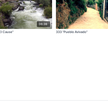
06:38
El Cause"
333 "Pueblo Avivado"