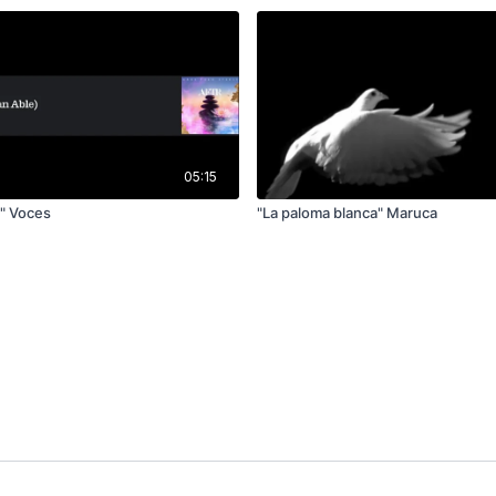
05:15
" Voces
"La paloma blanca" Maruca