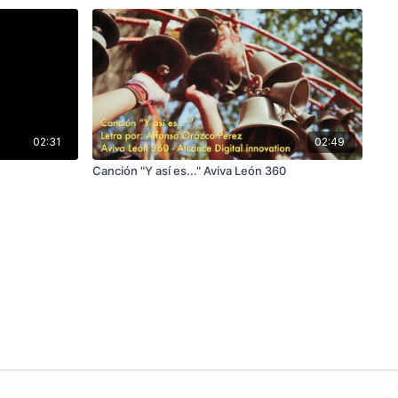
02:31
02:49
Canción "Y así es..." Aviva León 360