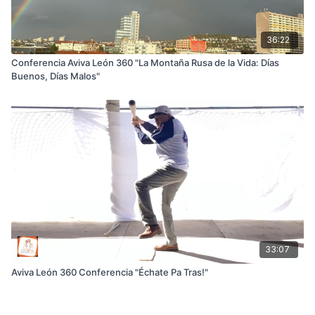
36:22
Conferencia Aviva León 360 "La Montaña Rusa de la Vida: Días
Buenos, Días Malos"
33:07
Aviva León 360 Conferencia "Échate Pa Tras!"