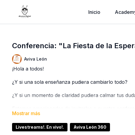
Inicio
Academ
Conferencia: "La Fiesta de la Espe
Aviva León
¡Hola a todos!
¿Y si una sola enseñanza pudiera cambiarlo todo?
¿Y si un momento de claridad pudiera calmar tus duda
Estamos emocionados de invitarles a nuestra conferen
360.
Livestreams!. En vivo!.
Aviva León 360
Este evento será una oportunidad única para profund