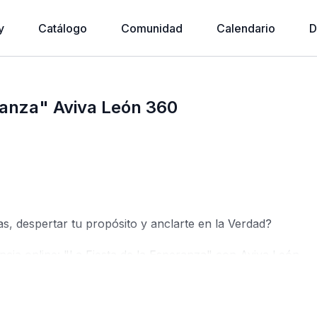
y
Catálogo
Comunidad
Calendario
D
ranza" Aviva León 360
s, despertar tu propósito y anclarte en la Verdad?
cia online: "La Fiesta de la Esperanza" con Aviva León
izar en el libro de Sofonías
3:17
, donde se nos recuerda