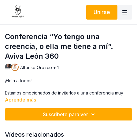
Unirse
Conferencia “Yo tengo una
creencia, o ella me tiene a mí”.
Aviva León 360
Alfonso Orozco + 1
¡Hola a todos!
Estamos emocionados de invitarlos a una conferencia muy
especial titulada:
“Yo tengo una creencia, o ella me tiene a
Aprende más
mí”
. Nuestro ponente, Alfonso Orozco Pérez, nos llevará a
profundizar en temas fascinantes sobre cómo nuestras
Suscríbete para ver
emociones y creencias influyen en nuestras decisiones
diarias.
Vídeos relacionados
¿Alguna vez te has preguntado quién realmente está al mando