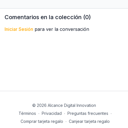
resolver problemas en
resolver problemas en
resolver
todas las áreas de nuestra
todas las áreas de nuestra
todas las
vida viendo lo bueno y no
vida viendo lo bueno y no
vida vien
Comentarios en la colección (
0
)
enfocados en lo
enfocados en lo
enfocado
Iniciar Sesión
para ver la conversación
© 2026 Alcance Digital Innovation
Términos
∙
Privacidad
∙
Preguntas frecuentes
∙
Comprar tarjeta regalo
∙
Canjear tarjeta regalo