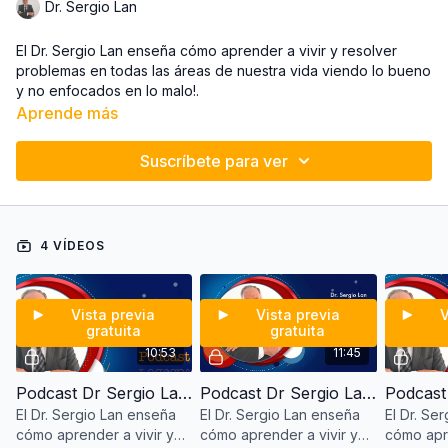
Dr. Sergio Lan
El Dr. Sergio Lan enseña cómo aprender a vivir y resolver
problemas en todas las áreas de nuestra vida viendo lo bueno
y no enfocados en lo malo!.
Aprende más
Suscríbete para ver
4 VÍDEOS
Vista previa
Vista previa
V
gratuita
gratuita
10:53
11:45
Podcast Dr Sergio Lan "La perspectiva de lo bueno" Primera parte
Podcast Dr Sergio Lan "La perspectiva de lo bueno" Segunda parte
El Dr. Sergio Lan enseña
El Dr. Sergio Lan enseña
El Dr. Se
cómo aprender a vivir y
cómo aprender a vivir y
cómo apre