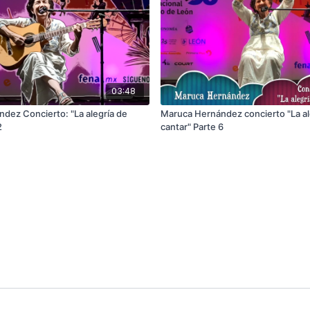
03:48
dez Concierto: "La alegría de
Maruca Hernández concierto "La al
2
cantar" Parte 6