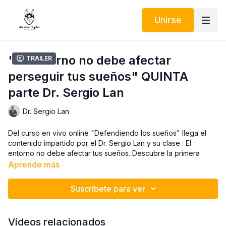
Unirse
"El Entorno no debe afectar
Trailer
perseguir tus sueños" QUINTA
parte Dr. Sergio Lan
Dr. Sergio Lan
Del curso en vivo online "Defendiendo los sueños" llega el
contenido impartido por el Dr. Sergio Lan y su clase : El
entorno no debe afectar tus sueños. Descubre la primera
parte de este contenido que te impulsa a seguir adelante.
Aprende más
Toda la información del curso aquí:
Suscríbete para ver
https://alcancedigital.com/pages/defendiendo-los-suenos
Dr. Sergio Lan:
https://alcancedigital.com/pages/dr-sergio-lan-
Vídeos relacionados
360