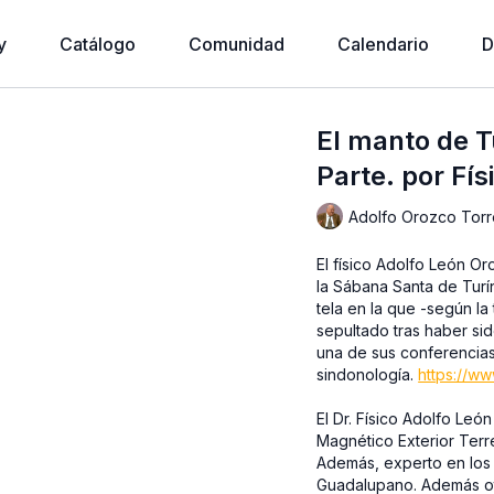
y
Catálogo
Comunidad
Calendario
D
El manto de 
Parte. por Fí
Adolfo Orozco Torr
El físico Adolfo León Orozco Torres, es 
la Sábana Santa de Turín
tela en la que -según la 
sepultado tras haber si
una de sus conferencias de ciencia y fe, impartida para el centro mexicano de
sindonología.
https://w
El Dr. Físico Adolfo Le
Magnético Exterior Terre
Además, experto en los e
Guadalupano. Además otr