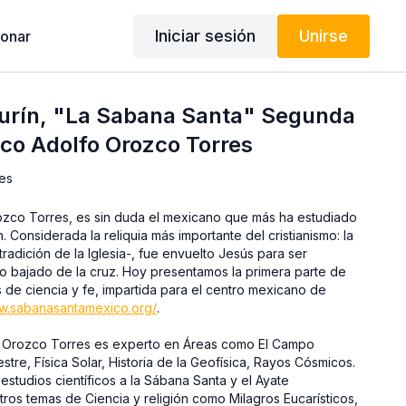
Iniciar sesión
Unirse
onar
Turín, "La Sabana Santa" Segunda
sico Adolfo Orozco Torres
es
sin duda el mexicano que más ha estudiado
. Considerada la reliquia más importante del cristianismo: la
tradición de la Iglesia-, fue envuelto Jesús para ser
do bajado de la cruz. Hoy presentamos la primera parte de
ww.sabanasantamexico.org/
.
ón Orozco Torres es experto en Áreas como El Campo
stre, Física Solar, Historia de la Geofísica, Rayos Cósmicos.
studios científicos a la Sábana Santa y el Ayate
os temas de Ciencia y religión como Milagros Eucarísticos,