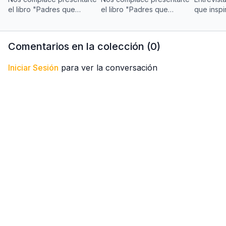
https://alcancedigital.com/pages/dr-sergio-lan-360
el libro "Padres que
el libro "Padres que
que inspi
Inspiran, Hijos que
Inspiran, Hijos que
florecen"
Florecen".
Florecen".
Sergio L
Comentarios en la colección (
0
)
Iniciar Sesión
para ver la conversación