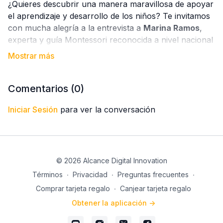
¿Quieres descubrir una manera maravillosa de apoyar
el aprendizaje y desarrollo de los niños? Te invitamos
con mucha alegría a la entrevista a
Marina Ramos
,
experta y guía Montessori reconocida a nivel nacional
e internacional..
En estos tiempos tan especiales, la instrucción
Montessori es más importante que nunca. Este
Comentarios (
0
)
método fomenta la autonomía, creatividad y amor por
el aprendizaje en los niños, ayudándolos a crecer
Iniciar Sesión
para ver la conversación
felices y seguros en su propio ritmo.
No te pierdas esta oportunidad única de aprender con
Marina Ramos desde la comodidad de tu hogar.
© 2026 Alcance Digital Innovation
¡Inscríbete ya y transforma la educación de los
Términos
∙
Privacidad
∙
Preguntas frecuentes
∙
pequeños en tu vida!.
Comprar tarjeta regalo
∙
Canjear tarjeta regalo
¡Te esperamos con mucha ilusión! 🎉✨
Obtener la aplicación ->