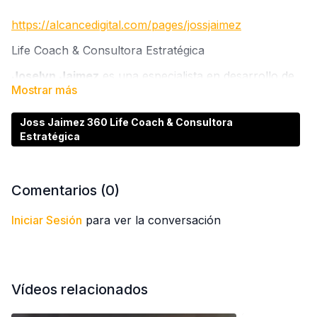
https://alcancedigital.com/pages/jossjaimez
Life Coach & Consultora Estratégica
Joselyn Jaimez
es una especialista en desarrollo de
liderazgo con más de dos décadas de experiencia,
Se enfoca en reclutar y capacitar talento para formar
Joss Jaimez 360 Life Coach & Consultora
equipos competentes y lograr resultados.
Estratégica
Ha colaborado en campañas de valores, educación y
prevención de drogas.
También ofrece servicios para mejorar la
Comentarios (
0
)
productividad y calidad de vida de empresarios y
ejecutivos.
Iniciar Sesión
para ver la conversación
Vídeos relacionados