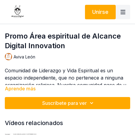
Unirse
Promo Área espiritual de Alcance
Digital Innovation
Aviva León
Comunidad de Liderazgo y Vida Espiritual es un
espacio independiente, que no pertenece a ninguna
organización religiosa. Nuestra comunidad nace de un
Aprende más
deseo genuino de crecimiento personal y espiritual,
sin ataduras ni afiliaciones institucionales. Además,
Suscríbete para ver
muy pronto estaremos presentando un cambio que
reflejará mejor quiénes somos y hacia dónde vamos.
¡Estamos emocionados por lo que viene y esperamos
Vídeos relacionados
que tú también!