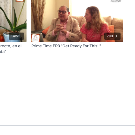
14:53
28:00
recto, en el
Prime Time EP3 "Get Ready For This! "
cta"