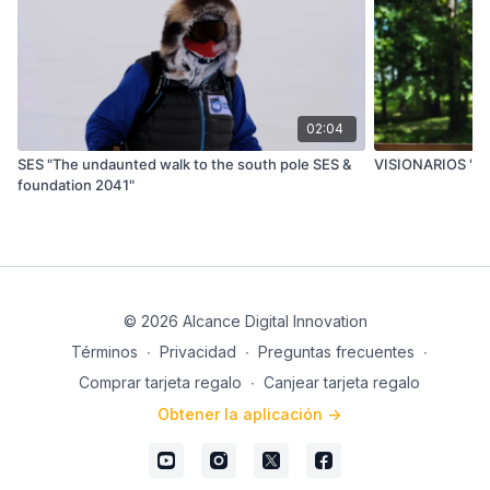
02:04
SES "The undaunted walk to the south pole SES &
VISI
foundation 2041"
© 2026 Alcance Digital Innovation
Términos
∙
Privacidad
∙
Preguntas frecuentes
∙
Comprar tarjeta regalo
∙
Canjear tarjeta regalo
Obtener la aplicación ->