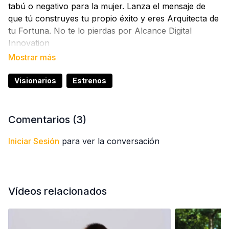
tabú o negativo para la mujer. Lanza el mensaje de
que tú construyes tu propio éxito y eres Arquitecta de
tu Fortuna. No te lo pierdas por Alcance Digital
Innovation
Esto es para ti si: Sientes que tienes potencial pero no
lo estás aprovechando al máximo, Quieres crecer en
Visionarios
Estrenos
tu vida personal, profesional y espiritual. Buscas
dirección clara, no solo motivación. Quieres
desarrollar disciplina, enfoque y liderazgo. Te rodeas
Comentarios (
3
)
de contenido que te impulsa a mejorar
Iniciar Sesión
para ver la conversación
Vídeos relacionados